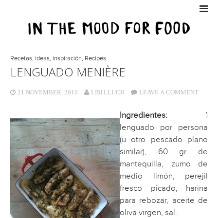
Recetas, ideas, inspiración
,
Recipes
LENGUADO MENIÈRE
21 NOVEMBER, 2010
LISI LLUCH
LEAVE A COMMENT
Ingredientes:
1
lenguado por persona
(u otro pescado plano
similar), 60 gr de
mantequilla, zumo de
medio limón, perejil
fresco picado, harina
para rebozar, aceite de
oliva virgen, sal.