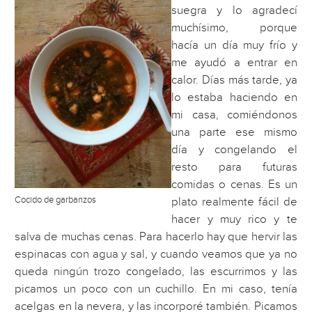
suegra y lo agradecí
muchísimo, porque
hacía un día muy frío y
me ayudó a entrar en
calor. Días más tarde, ya
lo estaba haciendo en
mi casa, comiéndonos
una parte ese mismo
día y congelando el
resto para futuras
comidas o cenas. Es un
Cocido de garbanzos
plato realmente fácil de
hacer y muy rico y te
salva de muchas cenas. Para hacerlo hay que hervir las
espinacas con agua y sal, y cuando veamos que ya no
queda ningún trozo congelado, las escurrimos y las
picamos un poco con un cuchillo. En mi caso, tenía
acelgas en la nevera, y las incorporé también. Picamos