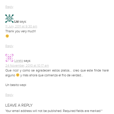
Reply
Lisi
says:
11 July, 2011 at 9:30 am
Thank you very much!
Reply
Loreto
says:
24 November, 2010 at 10:17 am
Que rico! y como se agradecen estos platos… creo que este finde haré
alguno
y más ahora que comienza el frio de verdad…
Un besito wapi
Reply
LEAVE A REPLY
Your email address will not be published.
Required fields are marked
*