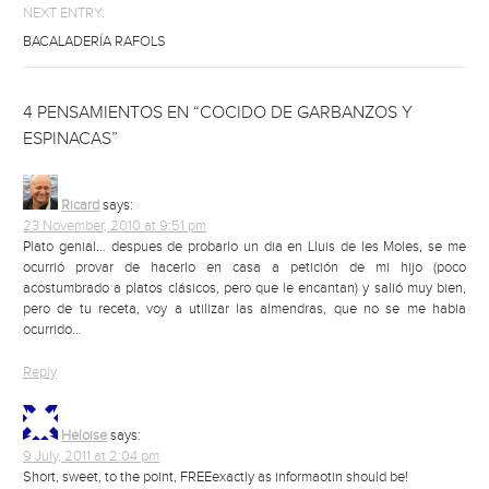
NEXT ENTRY:
BACALADERÍA RAFOLS
4 PENSAMIENTOS EN “COCIDO DE GARBANZOS Y
ESPINACAS”
Ricard
says:
23 November, 2010 at 9:51 pm
Plato genial… despues de probarlo un dia en Lluis de les Moles, se me
ocurrió provar de hacerlo en casa a petición de mi hijo (poco
acostumbrado a platos clásicos, pero que le encantan) y salió muy bien,
pero de tu receta, voy a utilizar las almendras, que no se me habia
ocurrido…
Reply
Heloise
says:
9 July, 2011 at 2:04 pm
Short, sweet, to the point, FREEexactly as informaotin should be!