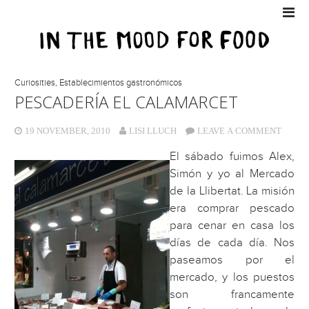
Curiosities
,
Establecimientos gastronómicos
PESCADERÍA EL CALAMARCET
19 NOVEMBER, 2010
LISI LLUCH
LEAVE A COMMENT
El sábado fuimos Alex,
Simón y yo al Mercado
de la Llibertat. La misión
era comprar pescado
para cenar en casa los
días de cada día. Nos
paseamos por el
mercado, y los puestos
son francamente