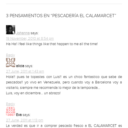
3 PENSAMIENTOS EN “PESCADERÍA EL CALAMARCET”
Johanna
says:
19 November, 2010 at 8:54 pm
Ha Ha! I feel like things like that happen to me all the time!
Reply
alicia
says:
27 June, 2011 at 1:43 am
Hola!! pues te topastes con Luis!! es un chico fantastico que sabe de
pescados!! yo vivo en Venezuela, pero cuando voy a Barcelona voy a
visitarlo, siempre me recomienda lo mejor de la temporada…
Luis, voy en diciembre… un abrazo!
Reply
Eva
says:
27 June, 2011 at 1:13 pm
La verdad es que ir a comprar pescado fresco a EL CALAMARCET es