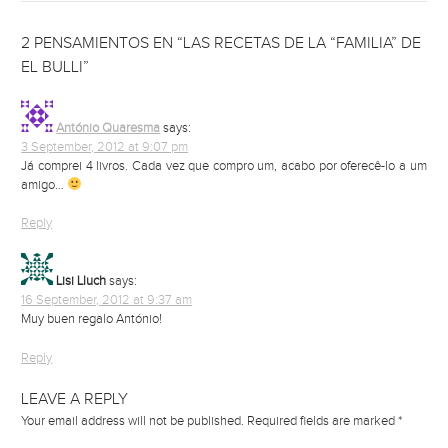
2 PENSAMIENTOS EN “LAS RECETAS DE LA “FAMILIA” DE
EL BULLI”
António Quaresma
says:
3 September, 2012 at 9:07 pm
Já comprei 4 livros. Cada vez que compro um, acabo por oferecê-lo a um
amigo…
Reply
Lisi Lluch
says:
16 September, 2012 at 9:37 am
Muy buen regalo António!
Reply
LEAVE A REPLY
Your email address will not be published.
Required fields are marked
*