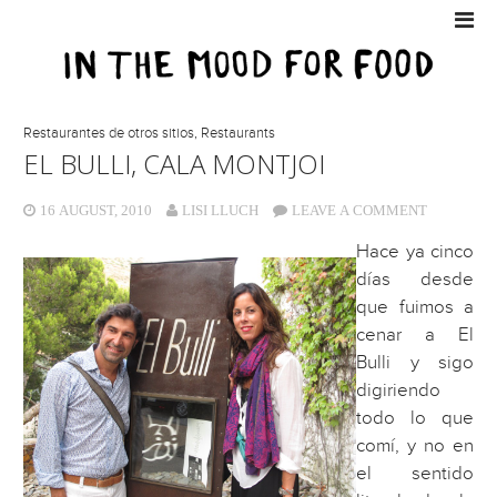
Restaurantes de otros sitios
,
Restaurants
EL BULLI, CALA MONTJOI
16 AUGUST, 2010
LISI LLUCH
LEAVE A COMMENT
Hace ya cinco
días desde
que fuimos a
cenar a El
Bulli y sigo
digiriendo
todo lo que
comí, y no en
el sentido