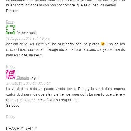
buena tortilla francesa con pan con tomate, que se quiten los demás!
Besitos
Reply
Patricia
says:
18 August, 2010 at 4:46 pm
genial!! debe ser increíble! he alucinado con los platos
una de las
cinco chicas que están trabajando allí ahora la conozco, ya explicarás
más en clase. un beso!!
Reply
Claudia
says:
31 August, 2010 at 10:56 am
La verdad ha sido un paseo vívido por el Bulli, y la verdad da mucha
curiosidad para los que siempre hemos querido ir. La mento que cierre y
tener que esperar unos años a su reapertura.
Saludos
Reply
LEAVE A REPLY