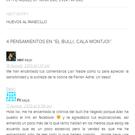
IN THE MIDDLE OF NOWHERE, EVERYWHERE
NEXT ENTRY:
HUEVOS AL PANECILLO
4 PENSAMIENTOS EN “EL BULLI, CALA MONTJOI”
xavi
says:
16 August, 2010 at 1:01 pm
Me han encantado tus comentarios Lisi! Nadie como tu para apreciar la
sensibilidad y la sutileza de la cocina de Ferran Adrià. Un beso!
Reply
Fri
says:
17 August, 2010 at 6:56 am
Hola lisi, me ha encantado la crónica del bulli (he llegado porque Alex ha
puesto el link en facebook
y te agradezco tus explicaciones, así
entiendo un poco más de lo que tanto hablan en los medios (que estoy de
acuerdo que es un poco excesivo) pero la verdad es que me he
empachado sólo de leer todo lo que habeis comido….. donde haya una