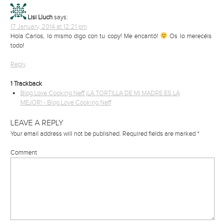
Lisi Lluch
says:
17 January, 2014 at 12:21 pm
Hola Carlos, lo mismo digo con tu copy! Me encantó!
Os lo merecéis
todo!
Reply
1
Trackback
Blog Love Cooking Neff ¡LA TORTILLA DE MI MADRE ES LA
MEJOR! - Blog Love Cooking Neff
LEAVE A REPLY
Your email address will not be published.
Required fields are marked
*
Comment