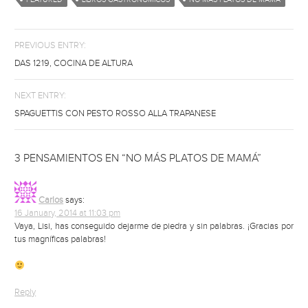
PREVIOUS ENTRY:
DAS 1219, COCINA DE ALTURA
NEXT ENTRY:
SPAGUETTIS CON PESTO ROSSO ALLA TRAPANESE
3 PENSAMIENTOS EN “NO MÁS PLATOS DE MAMÁ”
Carlos
says:
16 January, 2014 at 11:03 pm
Vaya, Lisi, has conseguido dejarme de piedra y sin palabras. ¡Gracias por
tus magníficas palabras!
Reply