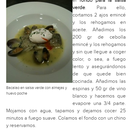
el
fondo para la salsa
verde
. Para ello,
cortamos 2 ajos emincé
y los rehogamos en
aceite. Añadimos los
200 gr de cebolla
emincé y los rehogamos
y sin que llegue a coger
color, o sea, a fuego
lento y asegurándonos
de que quede bien
cocinada. Añadimos las
Bacalao en salsa verde con almejas y
espinas y 50 gr de vino
huevo poche
blanco y hacemos que
evapore una 3/4 parte.
Mojamos con agua, tapamos y dejamos cocer 25
minutos a fuego suave. Colamos el fondo con un chino
y reservamos.