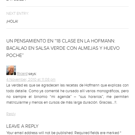
NEXT ENTRY:
¡HOLA!
UN PENSAMIENTO EN “18 CLASE EN LA HOFMANN:
BACALAO EN SALSA VERDE CON ALMEJAS Y HUEVO
POCHE”
Ricard
says:
4 November, 2010 at 11:08 pm
La verdad es que se agradecen las recetas de Hofmann que explicas con
todo detalle. Como ya comenté he cursado allí varios monográficos, pero
no siempre el binomio “mi agenda” – “sus horarios”, me permiten
matricularme y menos en cursos de más larga duración. Gracias…!!.
Reply
LEAVE A REPLY
Your email address will not be published.
Required fields are marked
*