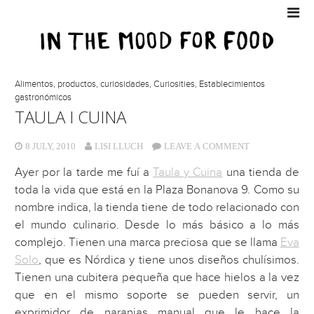
Alimentos, productos, curiosidades
,
Curiosities
,
Establecimientos
gastronómicos
TAULA I CUINA
8 JULY, 2010
LISI LLUCH
LEAVE A COMMENT
Ayer por la tarde me fuí a
Taula y Cuina
una tienda de
toda la vida que está en la Plaza Bonanova 9. Como su
nombre indica, la tienda tiene de todo relacionado con
el mundo culinario. Desde lo más básico a lo más
complejo. Tienen una marca preciosa que se llama
Eva
Solo
, que es Nórdica y tiene unos diseños chulísimos.
Tienen una cubitera pequeña que hace hielos a la vez
que en el mismo soporte se pueden servir, un
exprimidor de naranjas manual que le hace la