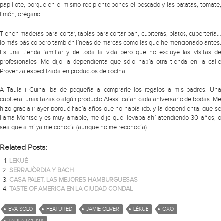
papillote, porque en el mismo recipiente pones el pescado y las patatas, tomate,
limón, orégano…
Tienen maderas para cortar, tablas para cortar pan, cubiteras, platos, cubertería…
lo más básico pero también líneas de marcas como las que he mencionado antes.
Es una tienda familiar y de toda la vida pero que no excluye las visitas de
profesionales. Me dijo la dependienta que sólo había otra tienda en la calle
Provenza especilizada en productos de cocina.
A Taula i Cuina iba de pequeña a comprarle los regalos a mis padres. Una
cubitera, unas tazas o algún producto Alessi caían cada aniversario de bodas. Me
hizo gracia ir ayer porqué hacía años que no había ido, y la dependienta, que se
llama Montse y es muy amable, me dijo que llevaba ahí atendiendo 30 años, o
sea que a mí ya me conocía (aunque no me reconocía).
Related Posts:
LEKUÉ
SERRAJÒRDIA Y BACH
CASA PALET, LAS MEJORES HAMBURGUESAS
TASTE OF AMERICA EN LA CIUDAD CONDAL
EVA SOLO
FEATURED
JAMIE OLIVER
LÉKUÉ
OXO
TAULA I CUINA