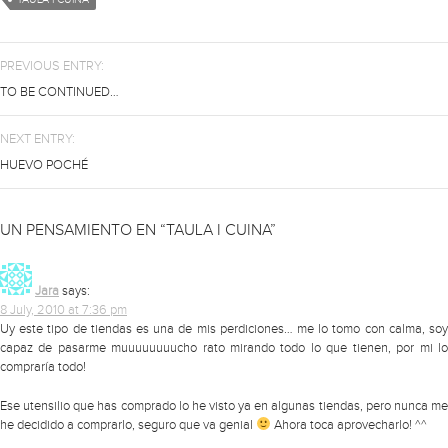
PREVIOUS ENTRY:
TO BE CONTINUED…
NEXT ENTRY:
HUEVO POCHÉ
UN PENSAMIENTO EN “TAULA I CUINA”
Jara
says:
8 July, 2010 at 7:36 pm
Uy este tipo de tiendas es una de mis perdiciones… me lo tomo con calma, soy
capaz de pasarme muuuuuuuucho rato mirando todo lo que tienen, por mi lo
compraría todo!
Ese utensilio que has comprado lo he visto ya en algunas tiendas, pero nunca me
he decidido a comprarlo, seguro que va genial
Ahora toca aprovecharlo! ^^