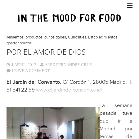
Alimentos, productos, curiosidades
,
Curiosities
,
Establecimientos
gastronómicos
POR EL AMOR DE DIOS
4 APRIL, 2012
ALEX FERNÁNDEZ-CRUZ
LEAVE A COMMENT
El Jardín del Convento.
C/ Cordón 1, 28005 Madrid. T.
91 541 22 99
www.eljardindelconvento.net
La semana
pasada tuve
que ir a
Madrid por
temas de