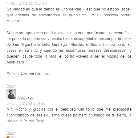
4 April, 2012 at 7:58 pm
¡La verdad es que la tienda es una delicia! Y eso que no estaba Isabel,
que además de encantadora es guapísima!!! Y su preciosa perrita
Musetta…
Sí que se agradecen tiendas así en el barrio, que “misteriosamente” se
ha poblado de terrazas y resulta hasta desagradable pasear por la plaza
de San MIguel o la calle Santiago… Gracias a Dios el tiempo pone las
cosas en su sitio y cuando las espantosas terrazas desaparezcan y
queden las de toda la vida, el barrio volverá a ser el Madrid de los
Austrias!!!!
Gracias Álex por este post
Reply
Alex
says:
5 April, 2012 at 8:01 am
A ti Nacho y gracias por el delicioso Gin tonic que me preparaste
acompañado de ese riquísimo queso palmero ahumado de tu tierra, la
isla de La Palma. Beso!
Reply