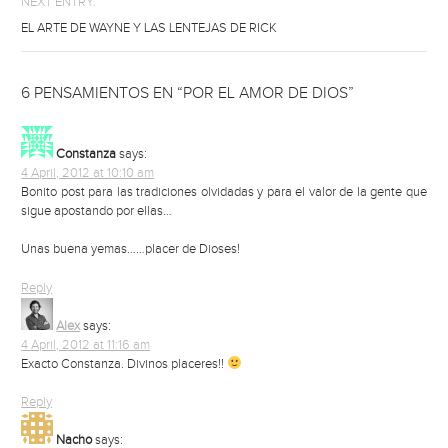
NEXT ENTRY:
EL ARTE DE WAYNE Y LAS LENTEJAS DE RICK
6 PENSAMIENTOS EN “POR EL AMOR DE DIOS”
Constanza
says:
4 April, 2012 at 10:10 am
Bonito post para las tradiciones olvidadas y para el valor de la gente que
sigue apostando por ellas…
Unas buena yemas……placer de Dioses!
Reply
Alex
says:
4 April, 2012 at 11:16 am
Exacto Constanza. Divinos placeres!!
Reply
Nacho
says: