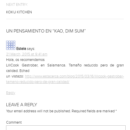
NEXT ENTRY:
KOKU KITCHEN
UN PENSAMIENTO EN “KAO, DIM SUM”
Estela
says:
21 March, 2015 at 9:41 am
Hola, os recomendamos
LiliCook Gastrobar, en Salamanca. Tamaño reducido pero de gran
calidad. Echad
un vistazo:
http://www.estacerca.com/blog/2015/03/16/lilicook-gastrobar-
tamano-reducido-pero-de-gran-calidad/
Reply
LEAVE A REPLY
Your email address will not be published.
Required fields are marked
*
Comment