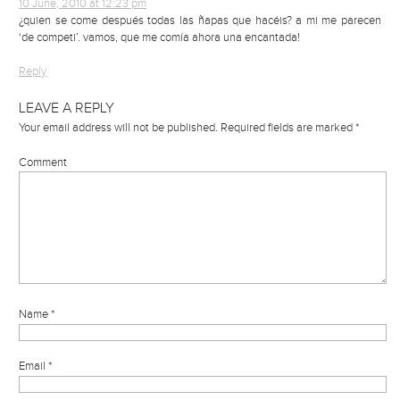
10 June, 2010 at 12:23 pm
¿quien se come después todas las ñapas que hacéis? a mi me parecen
‘de competi’. vamos, que me comía ahora una encantada!
Reply
LEAVE A REPLY
Your email address will not be published.
Required fields are marked
*
Comment
Name
*
Email
*