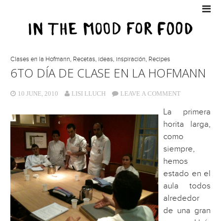
Clases en la Hofmann
,
Recetas, ideas, inspiración
,
Recipes
6TO DÍA DE CLASE EN LA HOFMANN
10 JUNE, 2010
LISI LLUCH
LEAVE A COMMENT
La primera
horita larga,
como
siempre,
hemos
estado en el
aula todos
alrededor
de una gran