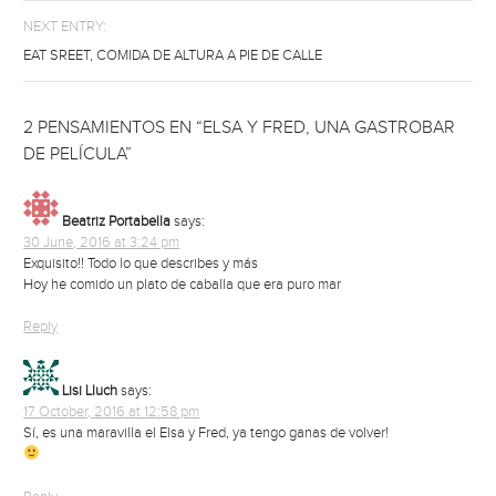
NEXT ENTRY:
EAT SREET, COMIDA DE ALTURA A PIE DE CALLE
2 PENSAMIENTOS EN “ELSA Y FRED, UNA GASTROBAR
DE PELÍCULA”
Beatriz Portabella
says:
30 June, 2016 at 3:24 pm
Exquisito!! Todo lo que describes y más
Hoy he comido un plato de caballa que era puro mar
Reply
Lisi Lluch
says:
17 October, 2016 at 12:58 pm
Sí, es una maravilla el Elsa y Fred, ya tengo ganas de volver!