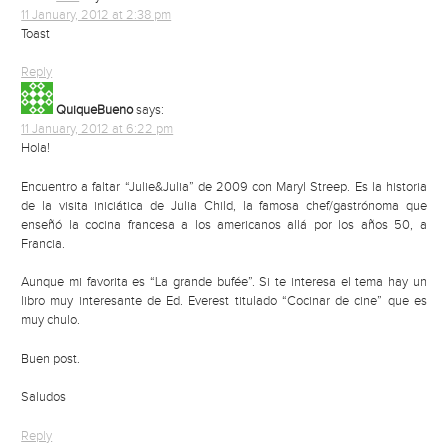
11 January, 2012 at 2:38 pm
Toast
Reply
QuiqueBueno
says:
11 January, 2012 at 6:22 pm
Hola!
Encuentro a faltar “Julie&Julia” de 2009 con Maryl Streep. Es la historia
de la visita iniciática de Julia Child, la famosa chef/gastrónoma que
enseñó la cocina francesa a los americanos allá por los años 50, a
Francia.
Aunque mi favorita es “La grande bufée”. Si te interesa el tema hay un
libro muy interesante de Ed. Everest titulado “Cocinar de cine” que es
muy chulo.
Buen post.
Saludos
Reply