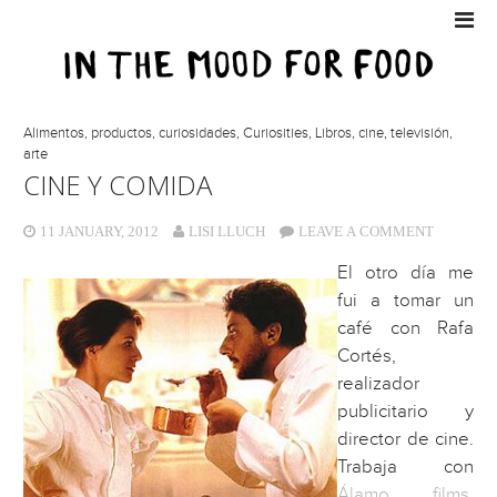
Alimentos, productos, curiosidades
,
Curiosities
,
Libros, cine, televisión,
arte
CINE Y COMIDA
11 JANUARY, 2012
LISI LLUCH
LEAVE A COMMENT
El otro día me
fui a tomar un
café con Rafa
Cortés,
realizador
publicitario y
director de cine.
Trabaja con
Álamo films
,