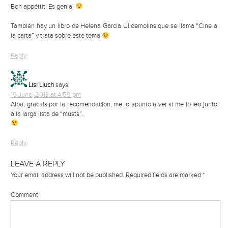
Bon appéttit! Es genial
También hay un libro de Helena García Ulldemolins que se llama “Cine a
la carta” y trata sobre este tema
Reply
Lisi Lluch
says:
19 June, 2013 at 4:59 pm
Alba, gracais por la recomendación, me lo apunto a ver si me lo leo junto
a la larga lista de “musts”.
Reply
LEAVE A REPLY
Your email address will not be published.
Required fields are marked
*
Comment