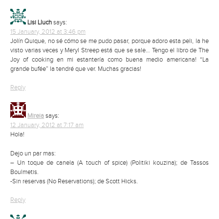
Lisi Lluch
says:
15 January, 2012 at 3:46 pm
Jolín Quique, no sé cómo se me pudo pasar, porque adoro esta peli, la he
visto varias veces y Meryl Streep está que se sale… Tengo el libro de The
Joy of cooking en mi estantería como buena medio americana! “La
grande bufée” la tendré que ver. Muchas gracias!
Reply
Mireia
says:
12 January, 2012 at 7:17 am
Hola!
Dejo un par mas:
– Un toque de canela (A touch of spice) (Politiki kouzina); de Tassos
Boulmetis.
-Sin reservas (No Reservations); de Scott Hicks.
Reply