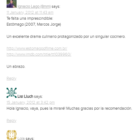
Ignacio Lago (8mm)
says:
11 January, 2012 at 11:43 am
Te falta una imprescindible:
Estômago (2007, Marcos Jorge)
Un excelente drama culinario protagonizado por un singular cocinero.
http://www.estomagoofilme.com.br/
http://www.imdb.com/title/tt1039960/
Un abrazo.
Reply
Lisi Lluch
says:
15 January, 2012 at 3:42 pm
Hola Ignacio, vaya, pues la miraré! Muchas gracias por la recomendación.
Reply
Lola
says: