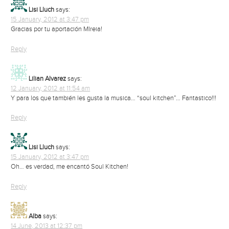
Lisi Lluch
says:
15 January, 2012 at 3:47 pm
Gracias por tu aportación MIreia!
Reply
Lilian Alvarez
says:
12 January, 2012 at 11:54 am
Y para los que también les gusta la musica… “soul kitchen”… Fantastico!!!
Reply
Lisi Lluch
says:
15 January, 2012 at 3:47 pm
Oh… es verdad, me encantó Soul Kitchen!
Reply
Alba
says:
14 June, 2013 at 12:37 pm