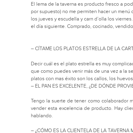
El lema de la taverna es producto fresco a pode
por supuesto) no me permiten hacer un menú clá
los jueves y escudella y carn d’olla los viern
el día siguiente. Comprado, cocinado, vendido. 
– CÍTAME LOS PLATOS ESTRELLA DE LA CART
Decir cuál es el plato estrella es muy complic
que como puedes venir más de una vez a la se
platos con mas éxito son los callos, los huev
– EL PAN ES EXCELENTE, ¿DE DÓNDE PROVI
Tengo la suerte de tener como colaborador mí
vender esta excelencia de producto. Hay cli
hablando.
– ¿CÓMO ES LA CLIENTELA DE LA TAVERNA 