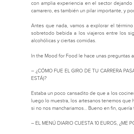
con amplia experiencia en el sector dejando a
camarero, es también un pilar importante, y po
Antes que nada, vamos a explorar el término 
sobretodo bebida a los viajeros entre los si
alcohólicas y ciertas comidas.
In the Mood for Food le hace unas preguntas a
– ¿CÓMO FUE EL GIRO DE TU CARRERA PA
ESTÁ)?
Estaba un poco cansadito de que a los cocinero
luego lo muestra, los artesanos tenemos que h
si no nos manchariamos… Bueno en fin, quería 
– EL MENÚ DIARIO CUESTA 10 EUROS, ¿ME P