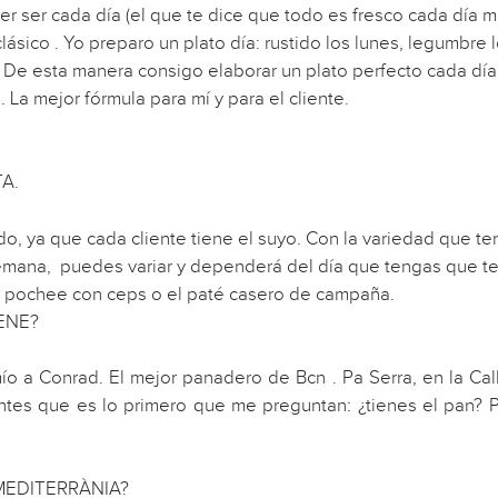
r ser cada día (el que te dice que todo es fresco cada día mi
sico . Yo preparo un plato día: rustido los lunes, legumbre l
es. De esta manera consigo elaborar un plato perfecto cada d
La mejor fórmula para mí y para el cliente.
A.
ado, ya que cada cliente tiene el suyo. Con la variedad que te
mana, puedes variar y dependerá del día que tengas que te 
os pochee con ceps o el paté casero de campaña.
ENE?
o a Conrad. El mejor panadero de Bcn . Pa Serra, en la Cal
entes que es lo primero que me preguntan: ¿tienes el pan?
MEDITERRÀNIA?