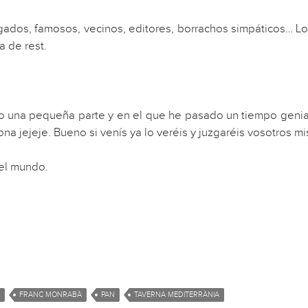
gados, famosos, vecinos, editores, borrachos simpáticos… L
a de rest.
 una pequeña parte y en el que he pasado un tiempo genial. 
a jejeje. Bueno si venís ya lo veréis y juzgaréis vosotros m
del mundo.
FRANC MONRABÀ
PAN
TAVERNA MEDITERRÀNIA