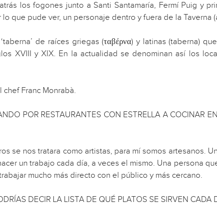
trás los fogones junto a Santi Santamaría, Fermí Puig y pr
r lo que pude ver, un personaje dentro y fuera de la Taverna 
‘taberna’ de raíces griegas (ταβέρνα) y latinas (taberna) q
glos XVIII y XIX. En la actualidad se denominan así los l
l chef Franc Monrabà.
SANDO POR RESTAURANTES CON ESTRELLA A COCINAR EN
s se nos tratara como artistas, para mí somos artesanos. Un
acer un trabajo cada día, a veces el mismo. Una persona qu
trabajar mucho más directo con el público y más cercano.
ODRÍAS DECIR LA LISTA DE QUÉ PLATOS SE SIRVEN CADA 