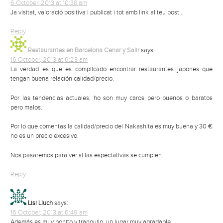
6 October, 2013 at 10:38 am
Ja visitat, valoració positiva i publicat i tot amb link al teu post…
Reply
Restaurantes en Barcelona Cenar y Salir
says:
16 October, 2013 at 6:23 am
La verdad es que es complicado encontrar restaurantes japones que
tengan buena relación calidad/precio.
Por las tendencias actuales, ho son muy caros pero buenos o baratos
pero malos.
Por lo que comentas la calidad/precio del Nakashita es muy buena y 30 €
no es un precio excesivo.
Nos pasaremos para ver si las espectativas se cumplen.
Reply
Lisi Lluch
says:
16 October, 2013 at 6:49 am
Además es muy bonito y tranquilo, un lugar muy agradable