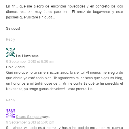
En fin… que me alegro de encontrar novedades y en concreto los dos
últimos resultan muy útiles para mi… El arroz de bogavante y este
japonés que visitaré sin duda…
Saludos!
Reply
Lisi Lluch
says:
9 September, 2013 at 6:39 am
Hola Ricard,
Qué raro que no te saliera actualizado, lo siento! Al menos me alegro de
que ahora ya esté todo bien. Te agradezco muchísimo que sigas mi blog,
un honor para mí tratándose de tí. Ya me contarás qué te ha parecido el
Nakashita, ya tengo ganas de volver! Hasta pronto! Lisi
Reply
Ricard Sampere
says:
9 September, 2013 at 5:40 pm
Si… ahora ya todo está normal y hasta he podido incluir en mi cuenta