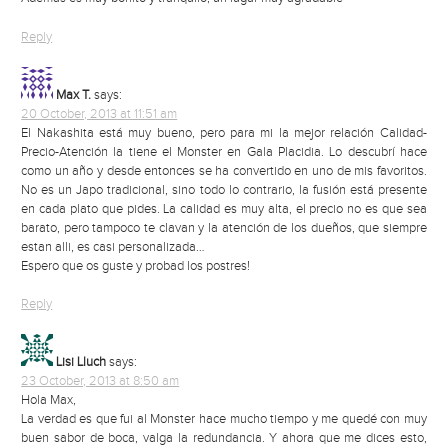
Reply
Max T.
says:
20 October, 2013 at 11:51 am
El Nakashita está muy bueno, pero para mi la mejor relación Calidad-
Precio-Atención la tiene el Monster en Gala Placidia. Lo descubrí hace
como un año y desde entonces se ha convertido en uno de mis favoritos.
No es un Japo tradicional, sino todo lo contrario, la fusión está presente
en cada plato que pides. La calidad es muy alta, el precio no es que sea
barato, pero tampoco te clavan y la atención de los dueños, que siempre
estan alli, es casi personalizada…
Espero que os guste y probad los postres!
Reply
Lisi Lluch
says:
23 October, 2013 at 8:50 am
Hola Max,
La verdad es que fui al Monster hace mucho tiempo y me quedé con muy
buen sabor de boca, valga la redundancia. Y ahora que me dices esto,