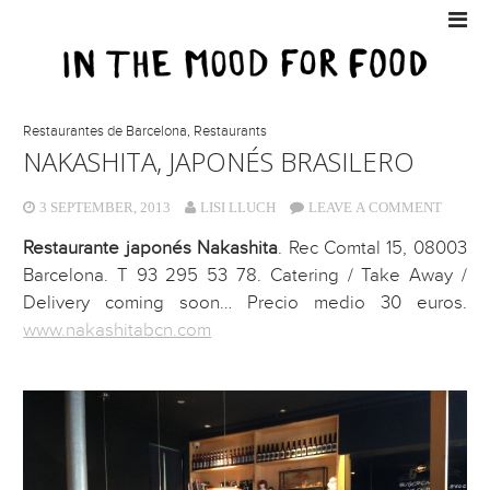
Restaurantes de Barcelona
,
Restaurants
NAKASHITA, JAPONÉS BRASILERO
3 SEPTEMBER, 2013
LISI LLUCH
LEAVE A COMMENT
Restaurante japonés Nakashita
. Rec Comtal 15, 08003
Barcelona. T 93 295 53 78. Catering / Take Away /
Delivery coming soon… Precio medio 30 euros.
www.nakashitabcn.com