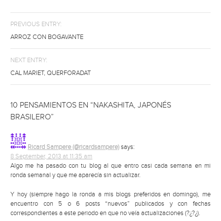
PREVIOUS ENTRY:
ARROZ CON BOGAVANTE
NEXT ENTRY:
CAL MARIET, QUERFORADAT
10 PENSAMIENTOS EN “NAKASHITA, JAPONÉS
BRASILERO”
Ricard Sampere (@ricardsampere)
says:
8 September, 2013 at 11:35 am
Algo me ha pasado con tu blog al que entro casi cada semana en mi
ronda semanal y que me aparecía sin actualizar.
Y hoy (siempre hago la ronda a mis blogs preferidos en domingo), me
encuentro con 5 o 6 posts “nuevos” publicados y con fechas
correspondientes a este periodo en que no veía actualizaciones (?¿?¿).