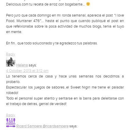
Delicious.com tu receta de arroz con bogabante…
Pero juro que cada domingo en mi ronda semanal, aparecia el post “I love
Food. Muntaner 476″… hasta el punto que cuando publiqué el post en
que refelxionaba sobre la poca actividad de muchos blogs, tenia el tuyo
en mente.
En fin.. que todo solucionado y te agradezco tus palabras.
Reply
Helena
says:
4 October, 2013 at 3:12 pm
Lo tenemos cerca de casa y hace unas semanas nos decidimos a
probarlo.
Espectacular los juegos de sabores..el Sweet Nigiri me tiene el paladar
robado!
Todo el personal super atento y sentarse en la barra para deleitarse con
el trabajo de detras, genial de verdad!
Reply
Ricard Sampere @ricardsampere
says: