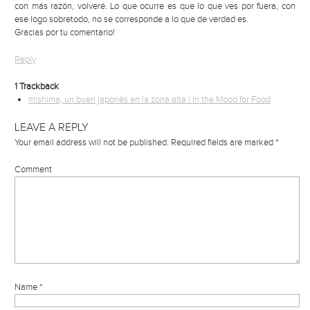
con más razón, volveré. Lo que ocurre es que lo que ves por fuera, con
ese logo sobretodo, no se corresponde a lo que de verdad es.
Gracias por tu comentario!
Reply
1
Trackback
mishima, un buen japonés en la zona alta | In the Mood for Food
LEAVE A REPLY
Your email address will not be published.
Required fields are marked
*
Comment
Name
*