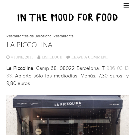
Restaurantes de Barcelona
,
Restaurants
LA PICCOLINA
4 JUNE, 2015
LISI LLUCH
LEAVE A COMMENT
La Piccolina
. Camp 68, 08022 Barcelona. T
936 03 13
33.
Abierto sólo los mediodías. Menús: 7,30 euros y
9,80 euros.