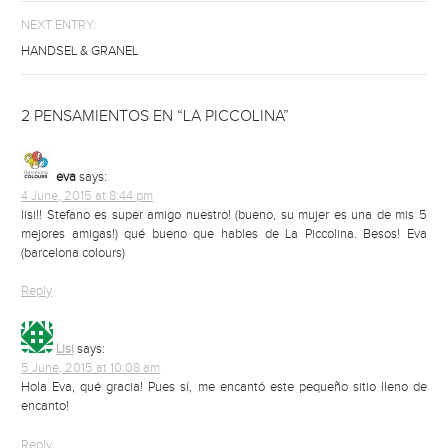
NEXT ENTRY:
HANDSEL & GRANEL
2 PENSAMIENTOS EN “LA PICCOLINA”
eva
says:
4 June, 2015 at 8:44 pm
lisi!! Stefano es super amigo nuestro! (bueno, su mujer es una de mis 5
mejores amigas!) qué bueno que hables de La Piccolina. Besos! Eva
(barcelona colours)
Reply
Lisi
says:
5 June, 2015 at 10:08 am
Hola Eva, qué gracia! Pues sí, me encantó este pequeño sitio lleno de
encanto!
Reply