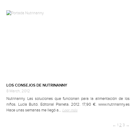
LOS CONSEJOS DE NUTRINANNY
8 March, 2012
Nutrinanny. Las soluciones que funcionan para la alimentación de los
niños. Lucía Bultó. Editorial Planeta. 2012. 17,90 €. www.nutrinanny.es
Hace unas semanas me llegó a…
Leer más
←
1
2
3
→