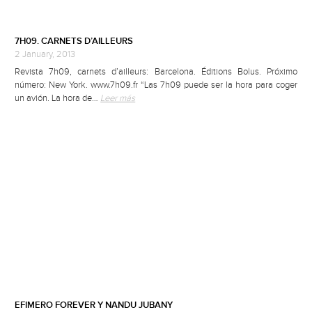
7H09. CARNETS D’AILLEURS
2 January, 2013
Revista 7h09, carnets d’ailleurs: Barcelona. Éditions Bolus. Próximo
número: New York. www.7h09.fr “Las 7h09 puede ser la hora para coger
un avión. La hora de…
Leer más
EFIMERO FOREVER Y NANDU JUBANY