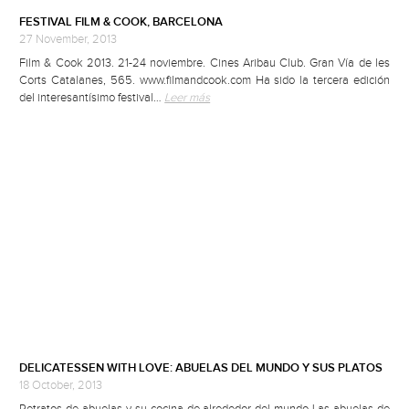
FESTIVAL FILM & COOK, BARCELONA
27 November, 2013
Film & Cook 2013. 21-24 noviembre. Cines Aribau Club. Gran Vía de les
Corts Catalanes, 565. www.filmandcook.com Ha sido la tercera edición
del interesantísimo festival…
Leer más
DELICATESSEN WITH LOVE: ABUELAS DEL MUNDO Y SUS PLATOS
18 October, 2013
Retratos de abuelas y su cocina de alrededor del mundo Las abuelas de