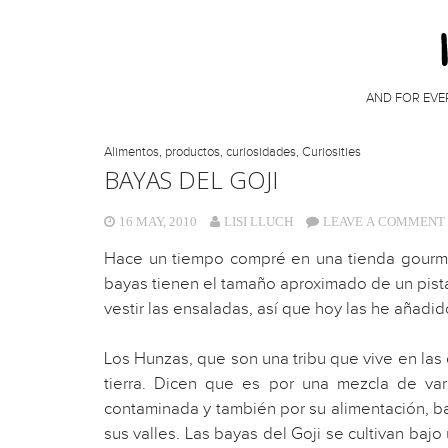
AND FOR EVE
Alimentos, productos, curiosidades
,
Curiosities
BAYAS DEL GOJI
16 MAY, 2010
LISI LLUCH
LEAVE A COMMENT
Hace un tiempo compré en una tienda gourmet
bayas tienen el tamaño aproximado de un pist
vestir las ensaladas, así que hoy las he añadido
Los Hunzas, que son una tribu que vive en las
tierra. Dicen que es por una mezcla de var
contaminada y también por su alimentación, b
sus valles. Las bayas del Goji se cultivan baj