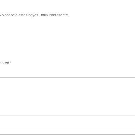
. No conocía estas bayas…muy interesante.
marked
*