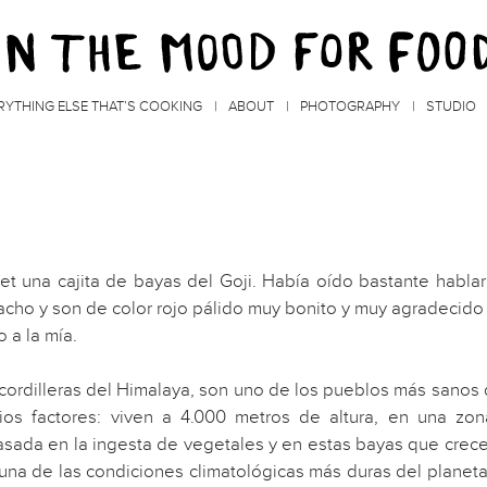
RYTHING ELSE THAT’S COOKING
ABOUT
PHOTOGRAPHY
STUDIO
 una cajita de bayas del Goji. Había oído bastante habla
acho y son de color rojo pálido muy bonito y muy agradecido
 a la mía.
 cordilleras del Himalaya, son uno de los pueblos más sanos 
ios factores: viven a 4.000 metros de altura, en una zo
asada en la ingesta de vegetales y en estas bayas que crec
o una de las condiciones climatológicas más duras del planeta