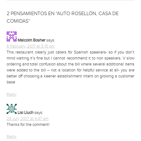
2 PENSAMIENTOS EN “AUTO ROSELLÓN, CASA DE
COMIDAS”
Malcolm Bosher
says:
6 February, 2017 at 5:15 pm
This restaurant clearly just caters for Spanish speakers- so if you don’t
mind waiting it’s fine but I cannot recommend it to non speakers. V slow
ordering and total confusion about the bill where several additional items
were added to the bill – not a location for helpful service at all- you are
better off choosing a keener establishment intent on growing a customer
base
Reply
Lisi Lluch
says:
28 July, 2017 at 4:47 am
Thanks for the comment!
Reply