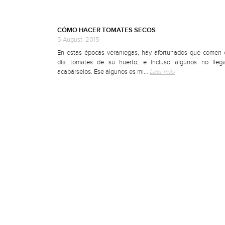
CÓMO HACER TOMATES SECOS
5 August, 2015
En estas épocas veraniegas, hay afortunados que comen 
día tomates de su huerto, e incluso algunos no lleg
acabárselos. Ese algunos es mi…
Leer más