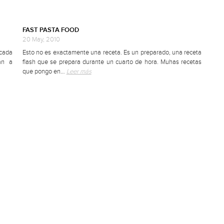
FAST PASTA FOOD
20 May, 2010
cada
Esto no es exactamente una receta. Es un preparado, una receta
an a
flash que se prepara durante un cuarto de hora. Muhas recetas
que pongo en…
Leer más