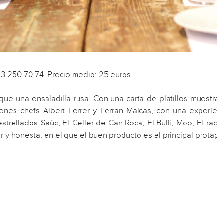
93 250 70 74. Precio medio: 25 euros
ue una ensaladilla rusa. Con una carta de platillos muestra
enes chefs Albert Ferrer y Ferran Maicas, con una experi
strellados Saüc, El Celler de Can Roca, El Bulli, Moo, El ra
y honesta, en el que el buen producto es el principal prota