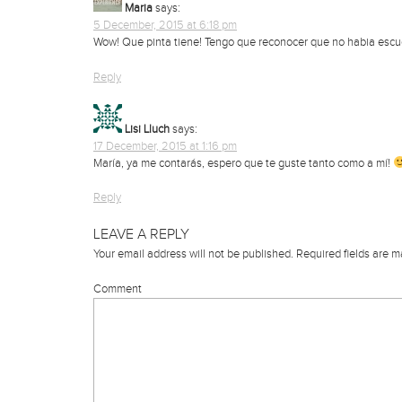
Maria
says:
5 December, 2015 at 6:18 pm
Wow! Que pinta tiene! Tengo que reconocer que no habia escuc
Reply
Lisi Lluch
says:
17 December, 2015 at 1:16 pm
María, ya me contarás, espero que te guste tanto como a mí!
Reply
LEAVE A REPLY
Your email address will not be published.
Required fields are 
Comment