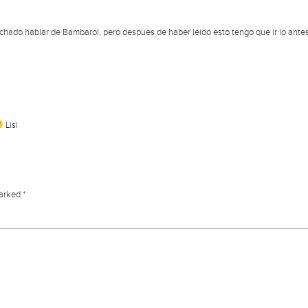
hado hablar de Bambarol, pero despues de haber leido esto tengo que ir lo antes 
Lisi
marked
*