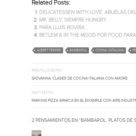
Related Posts:
DELICATESSEN WITH LOVE: ABUELAS DE
MR. BELLY, SIEMPRE HUNGRY
PARA LLUÍS ROVIRA
BETLEM & IN THE MOOD FOR FOOD PARA
ALBERT FERRER
BAMBAROL
COCINA CATALANA
F
PREVIOUS ENTRY:
GIOVANNA, CLASES DE COCINA ITALIANA CON AMORE
NEXT ENTRY:
PARKING PIZZA APARCA EN EL EIXAMPLE CON AIRE INDUST
2 PENSAMIENTOS EN “BAMBAROL, PLATOS DE S