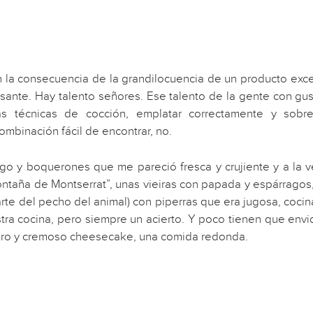
on la consecuencia de la grandilocuencia de un producto ex
sante. Hay talento señores. Ese talento de la gente con gu
as técnicas de cocción, emplatar correctamente y sobr
mbinación fácil de encontrar, no.
 y boquerones que me pareció fresca y crujiente y a la vez
“montaña de Montserrat”, unas vieiras con papada y espárrag
arte del pecho del animal) con piperras que era jugosa, coci
tra cocina, pero siempre un acierto. Y poco tienen que env
gero y cremoso cheesecake, una comida redonda.