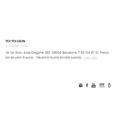
YOI YOI GION
8 October, 2014
Yoi Yoi Gion. Avda Diagonal 383. 08008 Barcelona. T 93 124 87 01. Precio
bol de udon 9 euros. Me entró mucha envidia cuando…
Leer más