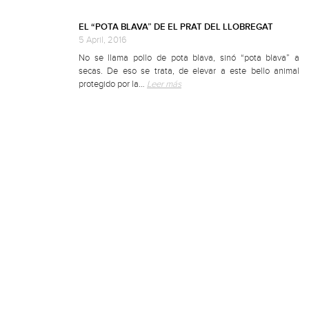
EL “POTA BLAVA” DE EL PRAT DEL LLOBREGAT
5 April, 2016
No se llama pollo de pota blava, sinó “pota blava” a
secas. De eso se trata, de elevar a este bello animal
protegido por la…
Leer más