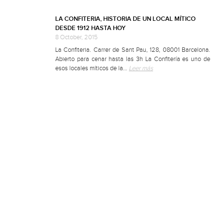
LA CONFITERIA, HISTORIA DE UN LOCAL MÍTICO
DESDE 1912 HASTA HOY
8 October, 2015
La Confiteria. Carrer de Sant Pau, 128, 08001 Barcelona.
Abierto para cenar hasta las 3h La Confitería es uno de
esos locales míticos de la…
Leer más