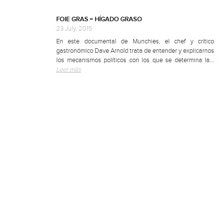
FOIE GRAS = HÍGADO GRASO
23 July, 2015
En este documental de Munchies, el chef y crítico
gastronómico Dave Arnold trata de entender y explicarnos
los mecanismos políticos con los que se determina la…
Leer más