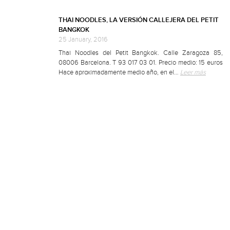
THAI NOODLES, LA VERSIÓN CALLEJERA DEL PETIT
BANGKOK
25 January, 2016
Thai Noodles del Petit Bangkok. Calle Zaragoza 85,
08006 Barcelona. T 93 017 03 01. Precio medio: 15 euros
Hace aproximadamente medio año, en el…
Leer más