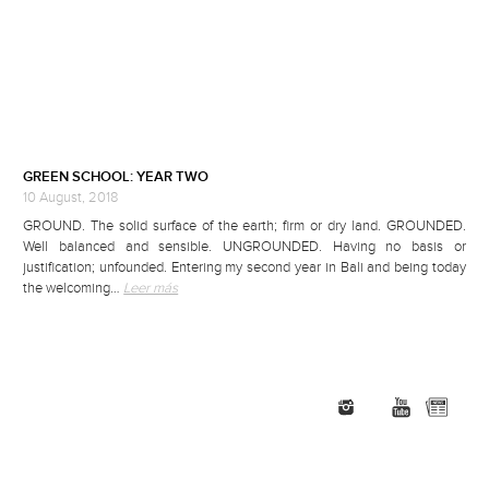
GREEN SCHOOL: YEAR TWO
10 August, 2018
GROUND. The solid surface of the earth; firm or dry land. GROUNDED.
Well balanced and sensible. UNGROUNDED. Having no basis or
justification; unfounded. Entering my second year in Bali and being today
the welcoming…
Leer más