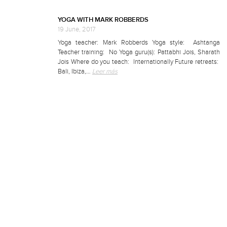
YOGA WITH MARK ROBBERDS
19 June, 2017
Yoga teacher: Mark Robberds Yoga style: Ashtanga
Teacher training: No Yoga guru(s): Pattabhi Jois, Sharath
Jois Where do you teach: Internationally Future retreats:
Bali, Ibiza,…
Leer más