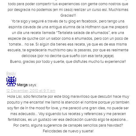
todo para poder compartir tus experiencias con gente como nostros que
por desgracia no podemos (en mi caso) realizar un curso así. Muchísimas
Gracias!!!
Yo te sigo y seguiré a través de tu glog en facebook, pero tengo una
espinita clavada de una antigua alumna de la Hofmann que me preparó
un día una receta llamada “Tartaleta salada de ahumados”, era una
especie de quiche con un sabor como a ahumados, pero con un poco de
tomate… no se. Si algún día tienes esa receta, ya que es de esa misma
escuela, te agredecería muchísimo qeu la pasaras, por que es realmente
deliciosa (por no decirte que sueño con esa tarta jejeje).
Bueno, gracias por todo y suerte, que disfrutes mucho tu experiencia!!
Reply
Marga
says:
12 December, 2010 at 9:11 am
Hola Lisi, sólo felicitarte por este blog maravilloso que descubrí hace muy
poquito y me encanta! me llamó la atención el nombre porque yo también
soy fan de In the mood for love, y me pareció una gran idea, no puede ser
mas adecuado… Voy siguendo tus recetas y referencias y me parecen
fantásticas, es un gustazo ver esa dedicación cuando algo te apasiona…
Por cierto, alguna sugerencia de canapés sencillos para Navidad?
Felicidades de nuevo y suerte!