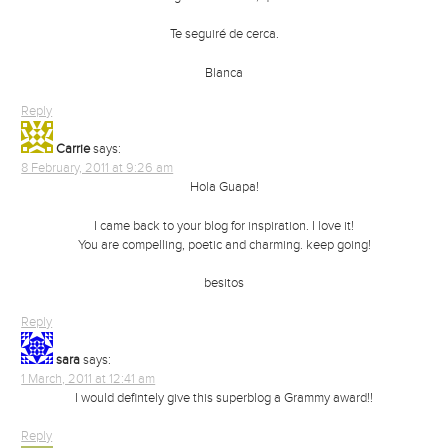
Te seguiré de cerca.
Blanca
Reply
Carrie
says:
8 February, 2011 at 9:26 am
Hola Guapa!
I came back to your blog for inspiration. I love it!
You are compelling, poetic and charming. keep going!
besitos
Reply
sara
says:
1 March, 2011 at 12:41 am
I would defintely give this superblog a Grammy award!!
Reply