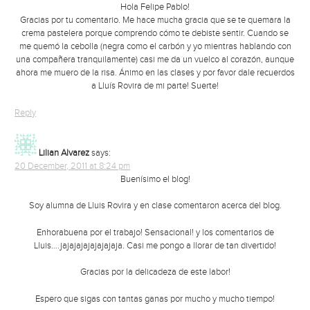
Hola Felipe Pablo!
Gracias por tu comentario. Me hace mucha gracia que se te quemara la
crema pastelera porque comprendo cómo te debiste sentir. Cuando se
me quemó la cebolla (negra como el carbón y yo mientras hablando con
una compañera tranquilamente) casi me da un vuelco al corazón, aunque
ahora me muero de la risa. Ánimo en las clases y por favor dale recuerdos
a Lluís Rovira de mi parte! Suerte!
Reply
Lilian Alvarez
says:
20 December, 2011 at 8:24 pm
Buenísimo el blog!
Soy alumna de Lluis Rovira y en clase comentaron acerca del blog.
Enhorabuena por el trabajo! Sensacional! y los comentarios de
Lluis….jajajajajajajajaja. Casi me pongo a llorar de tan divertido!
Gracias por la delicadeza de este labor!
Espero que sigas con tantas ganas por mucho y mucho tiempo!