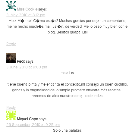
Miss Cookie
says:
31 May, 2010 at 8:12 pm
Hola M�nica! C�mo est�s? Muchas gracias por dejar un comentario,
me he hecho much�sima ilusi�n, de verdad! Me lo paso muy bien con el
blog. Besitos guapa! Lisi
Reply
Paco
says:
3 June, 2010 at 9:00 pm
Hola Lis:
tiene buena pinta y me encanta el concepto,mi consejo un buen cuchillo,
ganas y la originalidad de lo simple.prometo enviarte más recetas…
haremos de alex nuestro conejillo de indias
Reply
Miquel Capo
says:
29 September, 2010 at 9:25 pm
Solo una palabra: