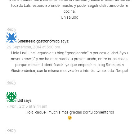
tocado Luis, espero aprender mucho y poder seguir disfrutando de la
cocina.
Un saludo
Reply
Sinestesia gastronómica
says:
29 September, 2014 at 5:10 pm
Hola Lisi!!!! he llegado a tu blog “googleando” o por casualidad -“you
never know :)” y me ha encantado tu presentación, entre otras cosas,
porque me sentí identificada, ya que empecé mi blog Sinestesia
Gastronómica, con la misma motivación e interés. Un saludo. Raquel
Reply
Lisi
says:
7 April, 2015 at 9:44 am
Hola Raquel, muchísimas gracias por tu comentario!
Reply