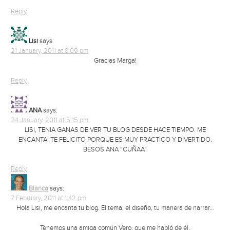
Reply
Lisi
says:
21 January, 2011 at 8:09 pm
Gracias Marga!
Reply
ANA
says:
24 January, 2011 at 5:15 pm
LISI, TENIA GANAS DE VER TU BLOG DESDE HACE TIEMPO. ME
ENCANTA! TE FELICITO PORQUE ES MUY PRACTICO Y DIVERTIDO.
BESOS ANA “CUÑAA”
Reply
Blanca
says:
7 February, 2011 at 1:42 pm
Hola Lisi, me encanta tu blog. El tema, el diseño, tu manera de narrar…
Tenemos una amiga común Vero, que me habló de él.