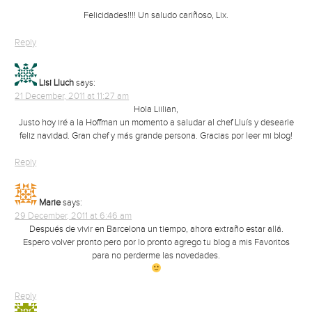
Felicidades!!!! Un saludo cariñoso, Lix.
Reply
Lisi Lluch
says:
21 December, 2011 at 11:27 am
Hola Liilian,
Justo hoy iré a la Hoffman un momento a saludar al chef Lluís y desearle
feliz navidad. Gran chef y más grande persona. Gracias por leer mi blog!
Reply
Marie
says:
29 December, 2011 at 6:46 am
Después de vivir en Barcelona un tiempo, ahora extraño estar allá.
Espero volver pronto pero por lo pronto agrego tu blog a mis Favoritos
para no perderme las novedades.
Reply