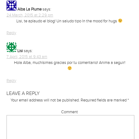
Alba La Plume
says:
24 March, 2015 at 2:29 pm
Lisi, te aplaudo el blog! Un saludo tipo In the mood for hugs
Reply
Lisi
says:
7 April, 2015 at 9:43 am
Hola Alba, muchísimas gracias por tu comentario! Anima a seguir!
Reply
LEAVE A REPLY
Your email address will not be published.
Required fields are marked
*
Comment