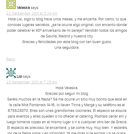
Valeska
says:
22 September, 2011 at 3:24 pm
Hola Lisi, sigo tu blog hace unos meses, y me encanta. Por cierto, tú que
conoces lugares secretos, ¿se te ocurre algo original, con encanto donde
poder celebrar el 40º aniversario de mi pareja? Vendrán todos los amigos
de Sevilla, Madrid y nuestra city.
Gracias y felicidades por este blog con tan buen gusto.
Una seguidora.
Reply
Lisi
says:
23 September, 2011 at 7:28 am
Hola Valeska,
Gracias por seguir mi blog.
Seréis muchos en la fiesta? Se me ocurre un sitio muy bonito que está en
la calle Mila Fontanals 14-16, lo llevan Titina y Marga y su teléfono es el
675628370. Ellas son unas grandísimas cocineras. El espacio se alquila
para eventos y ellas pueden o no ofrecer el catering. Podríais cenar ahí y
luego tomaros copas en el mismo lugar o ir a cualquier otro bar de Gracia.
El espacio es precioso, te encantará, y se come muy, muy bien. Y estaréis
los de la fiesta solos y en intimidad. Ya me dirás si te encaja y si te gusta.