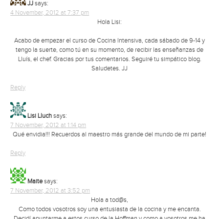
JJ
says:
4 November, 2012 at 7:37 pm
Hola Lisi:
Acabo de empezar el curso de Cocina Intensiva, cada sábado de 9-14 y
tengo la suerte, como tú en su momento, de recibir las enseñanzas de
Lluís, el chef. Gracias por tus comentarios. Seguiré tu simpático blog.
Saludetes. JJ
Reply
Lisi Lluch
says:
7 November, 2012 at 1:14 pm
Qué envidia!!! Recuerdos al maestro más grande del mundo de mi parte!
Reply
Maite
says:
7 November, 2012 at 3:52 pm
Hola a tod@s,
Como todos vosotros soy una entusiasta de la cocina y me encanta.
Decidí apuntarme a estos curso de la Hoffman y como a vosotros me ha