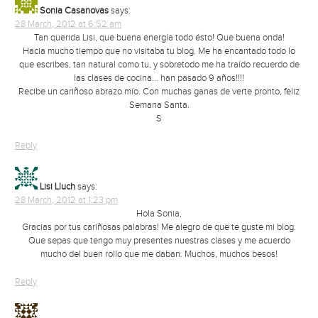
Sonia Casanovas
says:
28 March, 2012 at 6:52 am
Tan querida Lisi, que buena energía todo ésto! Que buena onda!
Hacia mucho tiempo que no visitaba tu blog. Me ha encantado todo lo
que escribes, tan natural como tu, y sobretodo me ha traído recuerdo de
las clases de cocina… han pasado 9 años!!!!
Recibe un cariñoso abrazo mío. Con muchas ganas de verte pronto, feliz
Semana Santa.
S
Reply
Lisi Lluch
says:
28 March, 2012 at 1:23 pm
Hola Sonia,
Gracias por tus cariñosas palabras! Me alegro de que te guste mi blog.
Que sepas que tengo muy presentes nuestras clases y me acuerdo
mucho del buen rollo que me daban. Muchos, muchos besos!
Reply