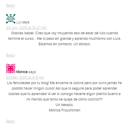
Reply
Lisi
says:
29 July, 2010 at 10:27 pm
Gracias Isabel. Creo que voy intuyendo eso de estar de luto cuando
termine el curso… Me lo paso en grande y aprendo muchísimo con Lluís.
Estamos en contacto. Un abrazo.
Reply
Monica
says:
28 May, 2010 at 4:31 pm
Lisi felicidades por tu blog! Me encanta la cocina pero por curro jamás he
podido hacer ningún curso! Así que lo seguiré para poder aprender
cositas que tú aprendas! A ver si consigo hacerle algún platillo bueno a
mi marido que tanto se queja de cómo cocino!!!!!
Un besazo,
Mónica Frouchtman
Reply