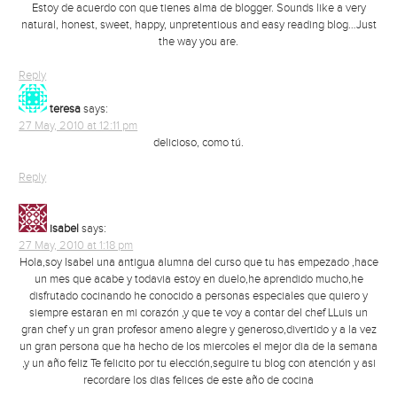
Estoy de acuerdo con que tienes alma de blogger. Sounds like a very
natural, honest, sweet, happy, unpretentious and easy reading blog…Just
the way you are.
Reply
teresa
says:
27 May, 2010 at 12:11 pm
delicioso, como tú.
Reply
isabel
says:
27 May, 2010 at 1:18 pm
Hola,soy Isabel una antigua alumna del curso que tu has empezado ,hace
un mes que acabe y todavia estoy en duelo,he aprendido mucho,he
disfrutado cocinando he conocido a personas especiales que quiero y
siempre estaran en mi corazón ,y que te voy a contar del chef LLuis un
gran chef y un gran profesor ameno alegre y generoso,divertido y a la vez
un gran persona que ha hecho de los miercoles el mejor dia de la semana
,y un año feliz Te felicito por tu elección,seguire tu blog con atención y asi
recordare los dias felices de este año de cocina