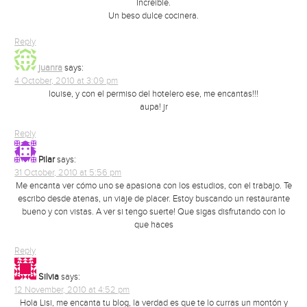
Increíble.
Un beso dulce cocinera.
Reply
juanra
says:
4 October, 2010 at 3:09 pm
louise, y con el permiso del hotelero ese, me encantas!!!
aupa! jr
Reply
Pilar
says:
31 October, 2010 at 5:56 pm
Me encanta ver cómo uno se apasiona con los estudios, con el trabajo. Te
escribo desde atenas, un viaje de placer. Estoy buscando un restaurante
bueno y con vistas. A ver si tengo suerte! Que sigas disfrutando con lo
que haces
Reply
Silvia
says:
12 November, 2010 at 4:52 pm
Hola Lisi, me encanta tu blog, la verdad es que te lo curras un montón y