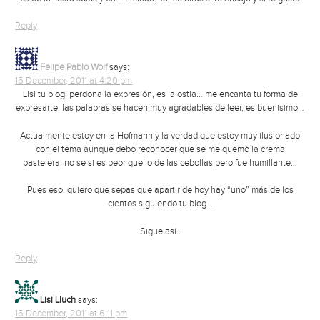
Reply
Felipe Pablo Wolf
says:
15 December, 2011 at 4:20 pm
Lisi tu blog, perdona la expresión, es la ostia… me encanta tu forma de
expresarte, las palabras se hacen muy agradables de leer, es buenisimo…
Actualmente estoy en la Hofmann y la verdad que estoy muy ilusionado
con el tema aunque debo reconocer que se me quemó la crema
pastelera, no se si es peor que lo de las cebollas pero fue humillante…
Pues eso, quiero que sepas que apartir de hoy hay “uno” más de los
cientos siguiendo tu blog…
Sigue así..
Reply
Lisi Lluch
says:
15 December, 2011 at 6:11 pm